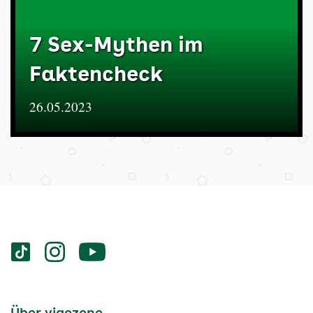
7 Sex-Mythen im
Faktencheck
26.05.2023
Services
Social-
vigozone.de
vigozone.de
vigozone.de
Media
auf
auf
auf
Kanäle
tiktok
instagram
Youtube
Services-