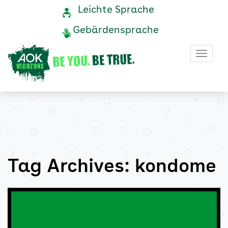
kondome
Navigation
Service-
Leichte Sprache
Navigation
und
Archive
Gebärdensprache
Service
-
Haup
AOK
Vigozone
Tag Archives: kondome