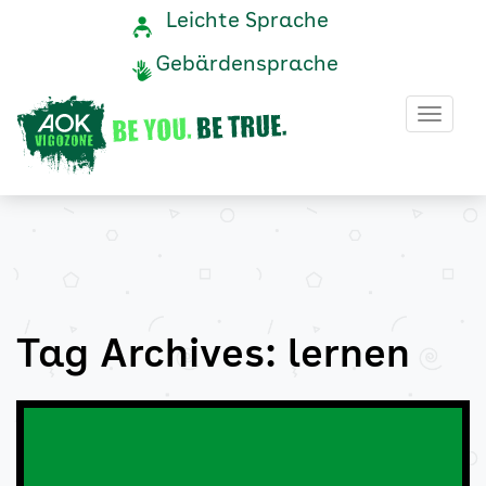
lernen
Navigation
Service-
Leichte Sprache
Navigation
und
Archive
Gebärdensprache
Service
-
Haup
AOK
Vigozone
Tag Archives: lernen