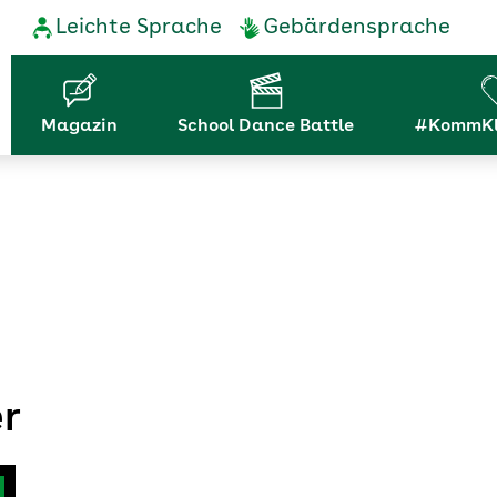
Service-
Leichte Sprache
Gebärdensprache
Navigation
Hauptnavigation
Magazin
School Dance Battle
#KommKl
r