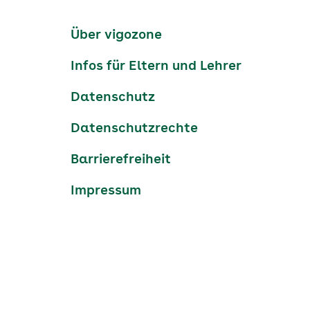
Kanäle
tiktok
instagram
Youtube
Services-
Über vigozone
Navigation
Infos für Eltern und Lehrer
Datenschutz
Datenschutzrechte
Barrierefreiheit
Impressum