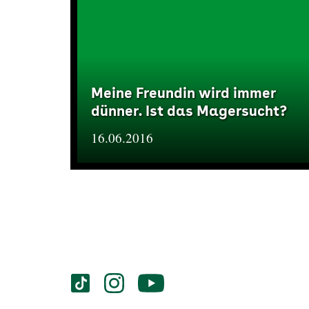
Meine Freundin wird immer
dünner. Ist das Magersucht?
16.06.2016
Services
Social-
vigozone.de
vigozone.de
vigozone.de
Media
auf
auf
auf