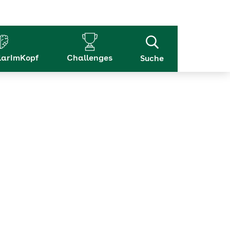
arImKopf
Challenges
Suche