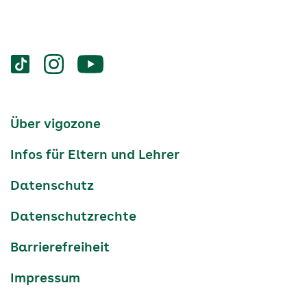
Services
Social-
vigozone.de
vigozone.de
vigozone.de
Media
auf
auf
auf
Kanäle
tiktok
instagram
Youtube
Services-
Über vigozone
Navigation
Infos für Eltern und Lehrer
Datenschutz
Datenschutzrechte
Barrierefreiheit
Impressum