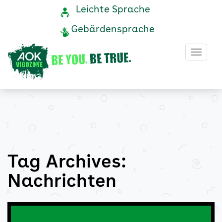
Nachrichten
Navigation
Service-
Leichte Sprache
Navigation
und
Archive
Gebärdensprache
Service
-
Haup
AOK
Vigozone
Tag Archives:
Nachrichten