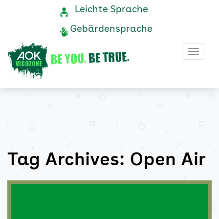
Open
Navigation
Service-
Leichte Sprache
Navigation
und
Air
Gebärdensprache
Service
Archive
Haup
-
AOK
Vigozone
Tag Archives: Open Air