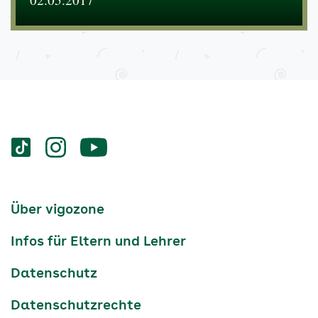
Services
Social-
vigozone.de
vigozone.de
vigozone.de
Media
auf
auf
auf
Kanäle
tiktok
instagram
Youtube
Services-
Über vigozone
Navigation
Infos für Eltern und Lehrer
Datenschutz
Datenschutzrechte