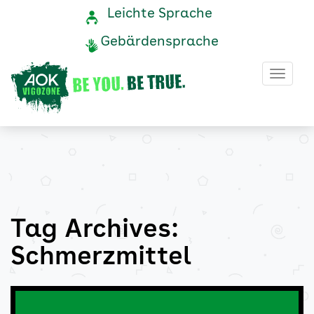
Schmerzmittel
Navigation
Service-
Leichte Sprache
Navigation
und
Archive
Gebärdensprache
Service
-
Haup
AOK
Vigozone
Tag Archives:
Schmerzmittel