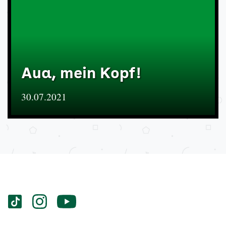
Aua, mein Kopf!
30.07.2021
Services
Social-
vigozone.de
vigozone.de
vigozone.de
Media
auf
auf
auf