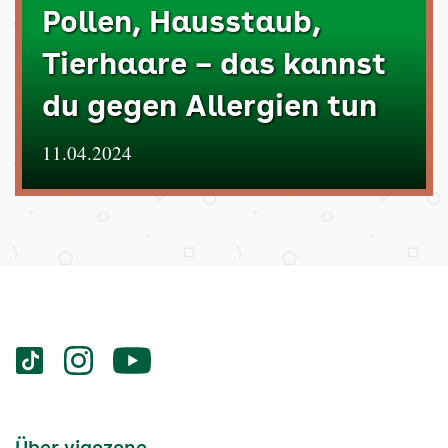
Pollen, Hausstaub,
Tierhaare – das kannst
du gegen Allergien tun
11.04.2024
Services
Social-
vigozone.de
vigozone.de
vigozone.de
Media
auf
auf
auf
Kanäle
tiktok
instagram
Youtube
Services-