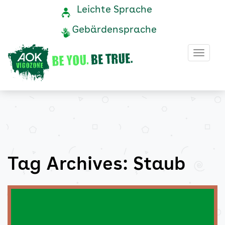
Staub
Navigation
Service-
Leichte Sprache
Navigation
und
Archive
Gebärdensprache
Service
-
Haup
AOK
Vigozone
Tag Archives: Staub