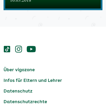
Services
Social-
vigozone.de
vigozone.de
vigozone.de
Media
auf
auf
auf
Kanäle
tiktok
instagram
Youtube
Services-
Über vigozone
Navigation
Infos für Eltern und Lehrer
Datenschutz
Datenschutzrechte