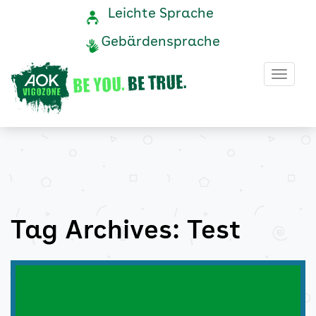
Test
Navigation
Service-
Leichte Sprache
Navigation
und
Archive
Gebärdensprache
Service
-
Haup
AOK
Vigozone
Tag Archives: Test