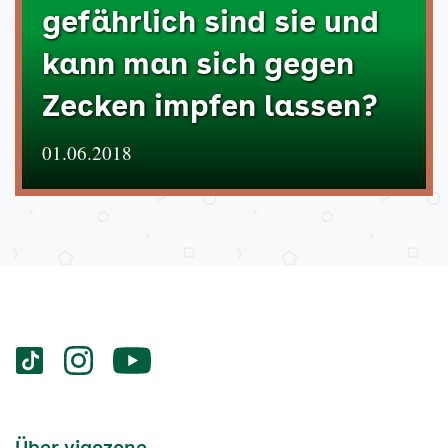
gefährlich sind sie und
kann man sich gegen
Zecken impfen lassen?
01.06.2018
Services
Social-
vigozone.de
vigozone.de
vigozone.de
Media
auf
auf
auf
Kanäle
tiktok
instagram
Youtube
Services-