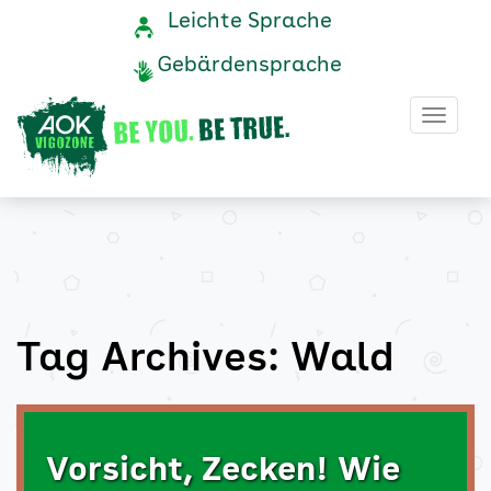
Wald
Navigation
Service-
Leichte Sprache
Navigation
und
Archive
Gebärdensprache
Service
-
Haup
AOK
Vigozone
Tag Archives: Wald
Vorsicht, Zecken! Wie