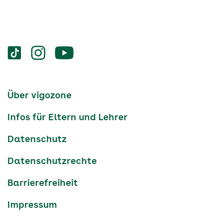
Services
Social-
vigozone.de
vigozone.de
vigozone.de
Media
auf
auf
auf
Kanäle
tiktok
instagram
Youtube
Services-
Über vigozone
Navigation
Infos für Eltern und Lehrer
Datenschutz
Datenschutzrechte
Barrierefreiheit
Impressum