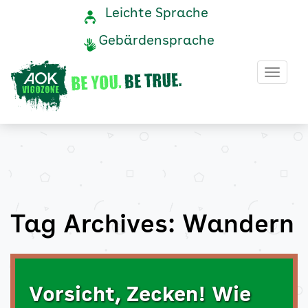
Wandern
Navigation
Service-
Leichte Sprache
Navigation
und
Archive
Gebärdensprache
Service
-
Haup
AOK
Vigozone
Tag Archives: Wandern
Vorsicht, Zecken! Wie