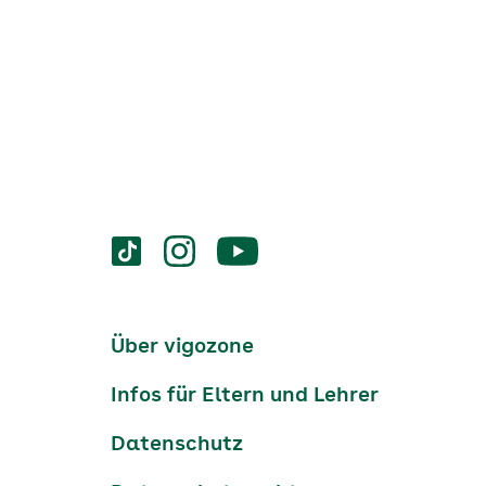
Services
Social-
vigozone.de
vigozone.de
vigozone.de
Media
auf
auf
auf
Kanäle
tiktok
instagram
Youtube
Services-
Über vigozone
Navigation
Infos für Eltern und Lehrer
Datenschutz