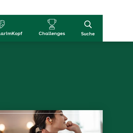
arImKopf
Challenges
Suche