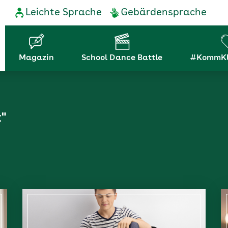
Service-
Leichte Sprache
Gebärdensprache
Navigation
Hauptnavigation
Magazin
School Dance Battle
#KommKl
"