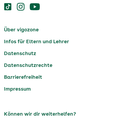
Services
Social-
vigozone.de
vigozone.de
vigozone.de
Media
auf
auf
auf
Kanäle
tiktok
instagram
Youtube
Services-
Über vigozone
Navigation
Infos für Eltern und Lehrer
Datenschutz
Datenschutzrechte
Barrierefreiheit
Impressum
Können wir dir weiterhelfen?