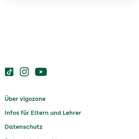
Services
Social-
vigozone.de
vigozone.de
vigozone.de
Media
auf
auf
auf
Kanäle
tiktok
instagram
Youtube
Services-
Über vigozone
Navigation
Infos für Eltern und Lehrer
Datenschutz