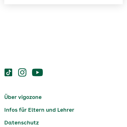
Services
Social-
vigozone.de
vigozone.de
vigozone.de
Media
auf
auf
auf
Kanäle
tiktok
instagram
Youtube
Services-
Über vigozone
Navigation
Infos für Eltern und Lehrer
Datenschutz