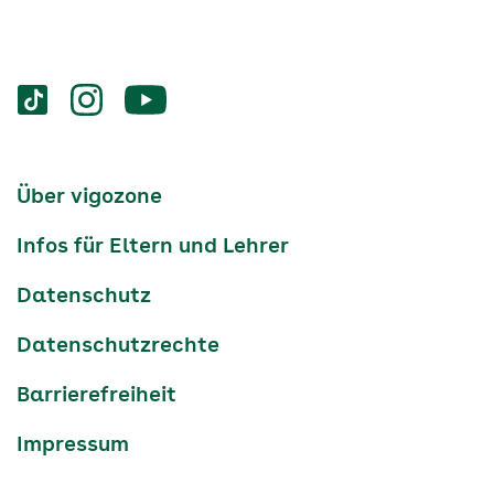
Services
Social-
vigozone.de
vigozone.de
vigozone.de
Media
auf
auf
auf
Kanäle
tiktok
instagram
Youtube
Services-
Über vigozone
Navigation
Infos für Eltern und Lehrer
Datenschutz
Datenschutzrechte
Barrierefreiheit
Impressum