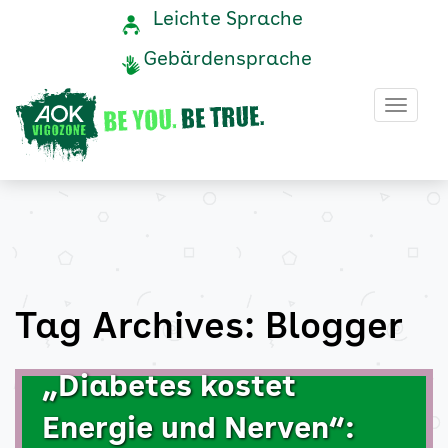
Blogger
Navigation
Service-
Leichte Sprache
Navigation
und
Archive
Gebärdensprache
Service
-
Haup
AOK
Vigozone
Tag Archives: Blogger
„Diabetes kostet
Energie und Nerven“: