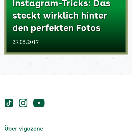
Instagram-Tricks: Das
steckt wirklich hinter
den perfekten Fotos
23.05.2017
Services
Social-
vigozone.de
vigozone.de
vigozone.de
Media
auf
auf
auf
Kanäle
tiktok
instagram
Youtube
Services-
Über vigozone