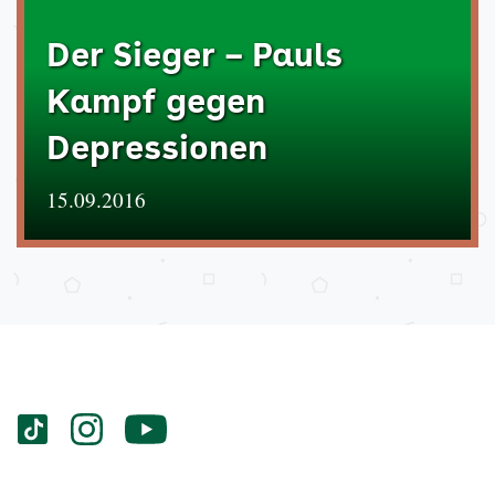
Der Sieger – Pauls
Kampf gegen
Depressionen
15.09.2016
Services
Social-
vigozone.de
vigozone.de
vigozone.de
Media
auf
auf
auf
Kanäle
tiktok
instagram
Youtube