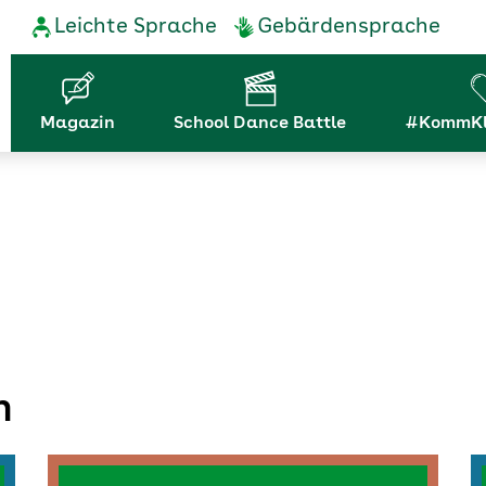
Service-
Leichte Sprache
Gebärdensprache
Navigation
Hauptnavigation
Magazin
School Dance Battle
#KommKl
n