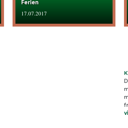
Ferien
17.07.2017
K
D
m
m
f
v