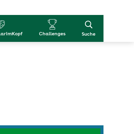
arImKopf
Challenges
Suche