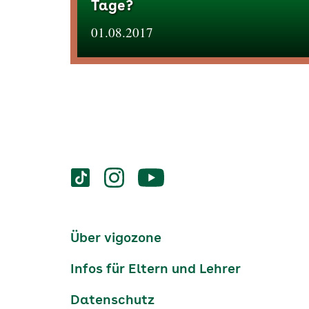
Tage?
01.08.2017
Services
Social-
vigozone.de
vigozone.de
vigozone.de
Media
auf
auf
auf
Kanäle
tiktok
instagram
Youtube
Services-
Über vigozone
Navigation
Infos für Eltern und Lehrer
Datenschutz