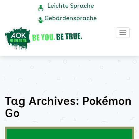
Pokémon
Navigation
Service-
Leichte Sprache
Navigation
und
Go
Gebärdensprache
Service
Archive
Haup
-
AOK
Vigozone
Tag Archives: Pokémon
Go