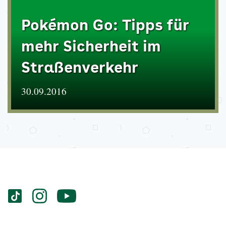
Pokémon Go: Tipps für
mehr Sicherheit im
Straßenverkehr
30.09.2016
Services
Social-
vigozone.de
vigozone.de
vigozone.de
Media
auf
auf
auf
Kanäle
tiktok
instagram
Youtube