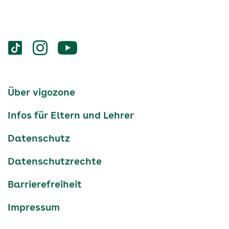
Services
Social-
vigozone.de
vigozone.de
vigozone.de
Media
auf
auf
auf
Kanäle
tiktok
instagram
Youtube
Services-
Über vigozone
Navigation
Infos für Eltern und Lehrer
Datenschutz
Datenschutzrechte
Barrierefreiheit
Impressum