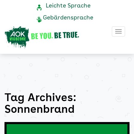
Sonnenbrand
Navigation
Service-
Leichte Sprache
Navigation
und
Archive
Gebärdensprache
Service
-
Haup
AOK
Vigozone
Tag Archives:
Sonnenbrand