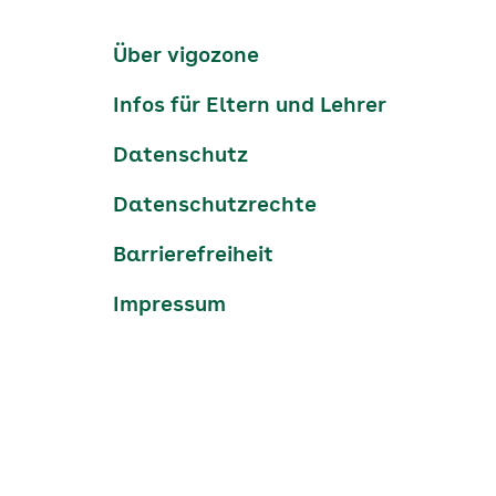
Kanäle
tiktok
instagram
Youtube
Services-
Über vigozone
Navigation
Infos für Eltern und Lehrer
Datenschutz
Datenschutzrechte
Barrierefreiheit
Impressum