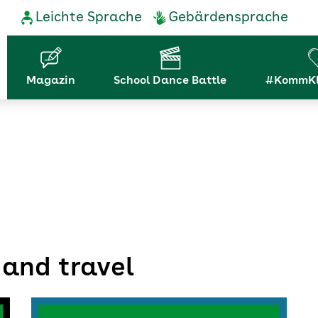
Service-
Leichte Sprache
Gebärdensprache
Navigation
Hauptnavigation
Magazin
School Dance Battle
#KommKl
 and travel