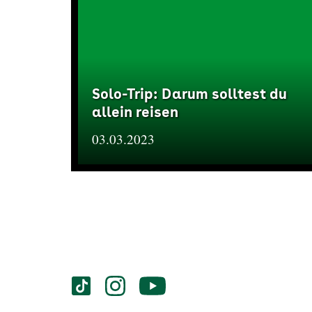
Solo-Trip: Darum solltest du
allein reisen
03.03.2023
Services
Social-
vigozone.de
vigozone.de
vigozone.de
Media
auf
auf
auf