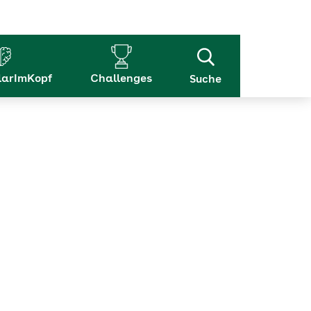
arImKopf
Challenges
Suche