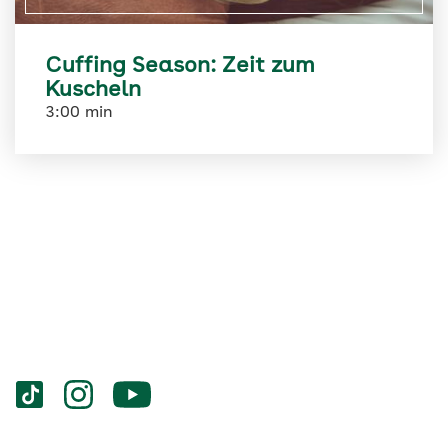
Cuffing Season: Zeit zum
Kuscheln
3:00 min
Services
Social-
vigozone.de
vigozone.de
vigozone.de
Media
auf
auf
auf
Kanäle
tiktok
instagram
Youtube