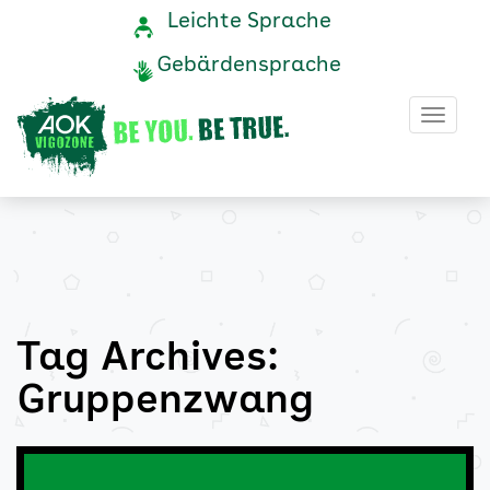
Gruppenzwang
Navigation
Service-
Leichte Sprache
Navigation
und
Archive
Gebärdensprache
Service
-
Haup
AOK
Vigozone
Tag Archives:
Gruppenzwang