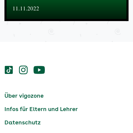
11.11.2022
Services
Social-
vigozone.de
vigozone.de
vigozone.de
Media
auf
auf
auf
Kanäle
tiktok
instagram
Youtube
Services-
Über vigozone
Navigation
Infos für Eltern und Lehrer
Datenschutz