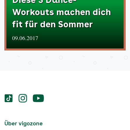
Diese 3 Dance-
Workouts machen dich
fit für den Sommer
09.06.2017
Services
Social-
vigozone.de
vigozone.de
vigozone.de
Media
auf
auf
auf
Kanäle
tiktok
instagram
Youtube
Services-
Über vigozone