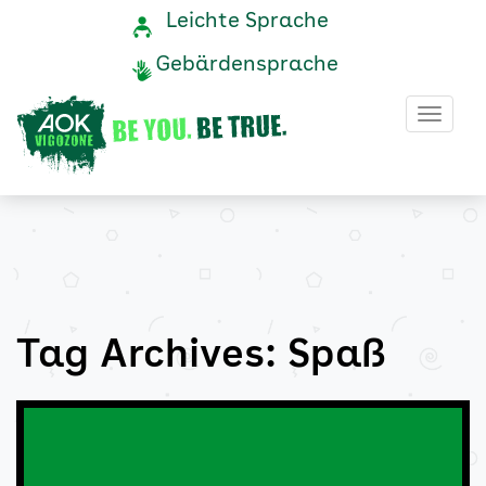
Spaß
Navigation
Service-
Leichte Sprache
Navigation
und
Archive
Gebärdensprache
Service
-
Haup
AOK
Vigozone
Tag Archives: Spaß