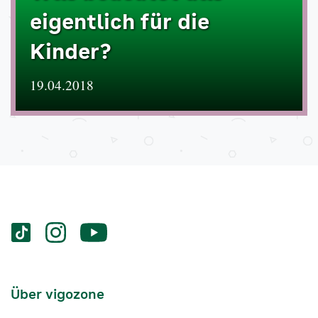
eigentlich für die
Kinder?
19.04.2018
Services
Social-
vigozone.de
vigozone.de
vigozone.de
Media
auf
auf
auf
Kanäle
tiktok
instagram
Youtube
Services-
Über vigozone
Navigation