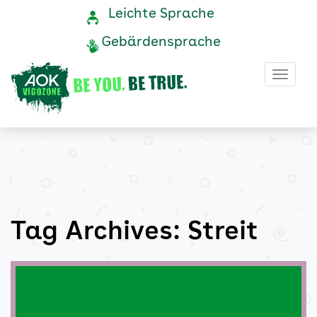
Streit
Navigation
Service-
Leichte Sprache
Navigation
und
Archive
Gebärdensprache
Service
-
Haup
AOK
Vigozone
Tag Archives: Streit