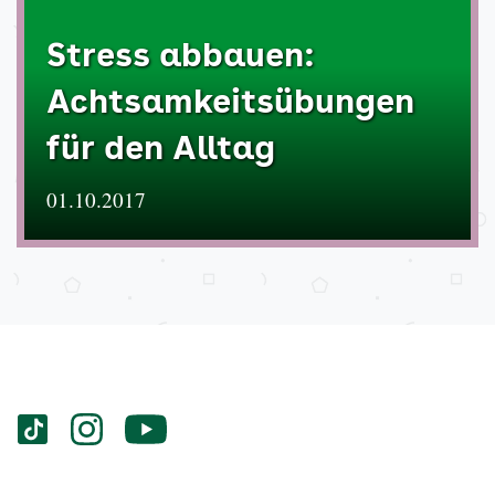
Stress abbauen:
Achtsamkeitsübungen
für den Alltag
01.10.2017
Services
Social-
vigozone.de
vigozone.de
vigozone.de
Media
auf
auf
auf
Kanäle
tiktok
instagram
Youtube