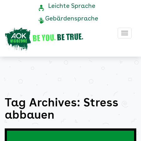
Stress
Navigation
Service-
Leichte Sprache
Navigation
und
abbauen
Gebärdensprache
Service
Archive
Haup
-
AOK
Vigozone
Tag Archives: Stress
abbauen