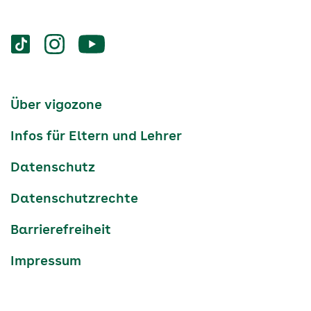
Services
Social-
vigozone.de
vigozone.de
vigozone.de
Media
auf
auf
auf
Kanäle
tiktok
instagram
Youtube
Services-
Über vigozone
Navigation
Infos für Eltern und Lehrer
Datenschutz
Datenschutzrechte
Barrierefreiheit
Impressum