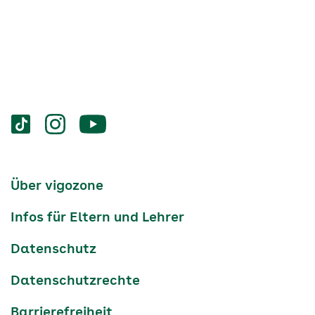
Services
Social-
vigozone.de
vigozone.de
vigozone.de
Media
auf
auf
auf
Kanäle
tiktok
instagram
Youtube
Services-
Über vigozone
Navigation
Infos für Eltern und Lehrer
Datenschutz
Datenschutzrechte
Barrierefreiheit