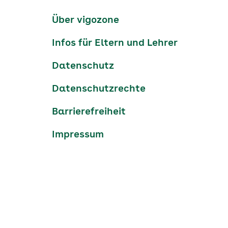
Kanäle
tiktok
instagram
Youtube
Services-
Über vigozone
Navigation
Infos für Eltern und Lehrer
Datenschutz
Datenschutzrechte
Barrierefreiheit
Impressum