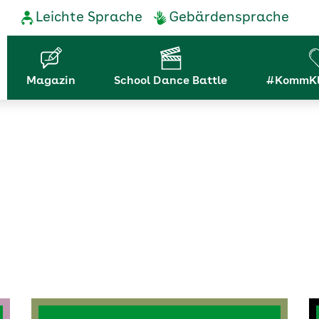
Service-
Leichte Sprache
Gebärdensprache
Navigation
Hauptnavigation
Magazin
School Dance Battle
#KommKl
s