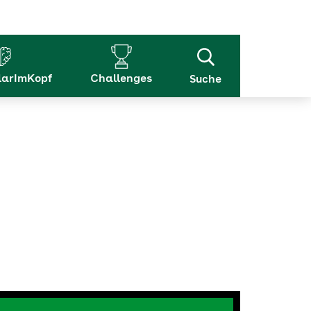
arImKopf
Challenges
Suche