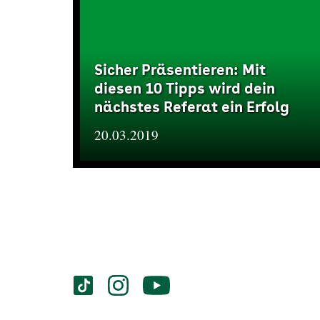
Sicher Präsentieren: Mit
diesen 10 Tipps wird dein
nächstes Referat ein Erfolg
20.03.2019
Services
Social-
vigozone.de
vigozone.de
vigozone.de
Media
auf
auf
auf