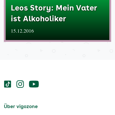
Leos Story: Mein Vater
ist Alkoholiker
15.12.2016
Services
Social-
vigozone.de
vigozone.de
vigozone.de
Media
auf
auf
auf
Kanäle
tiktok
instagram
Youtube
Services-
Über vigozone
Navigation