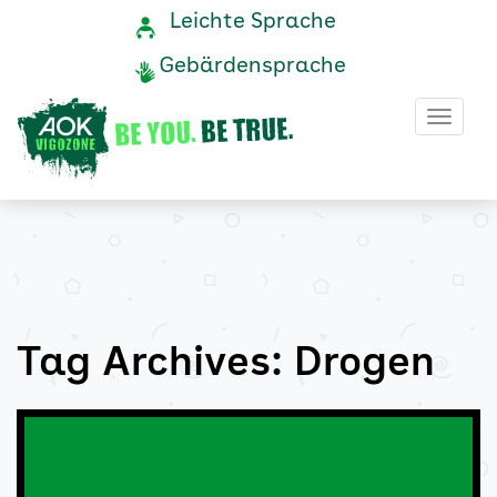
Drogen
Navigation
Service-
Leichte Sprache
Navigation
und
Archive
Gebärdensprache
Service
-
Haup
AOK
Vigozone
Tag Archives: Drogen