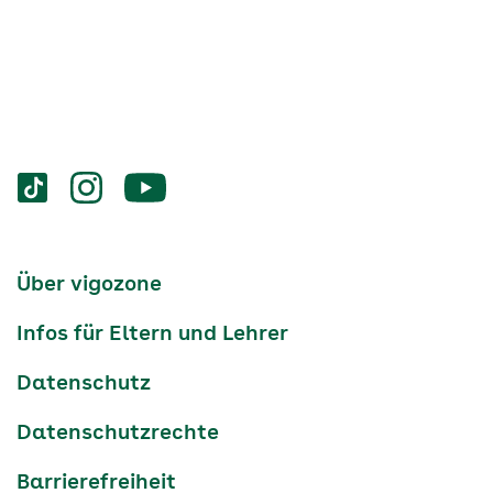
Services
Social-
vigozone.de
vigozone.de
vigozone.de
Media
auf
auf
auf
Kanäle
tiktok
instagram
Youtube
Services-
Über vigozone
Navigation
Infos für Eltern und Lehrer
Datenschutz
Datenschutzrechte
Barrierefreiheit