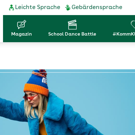
Service-
Leichte Sprache
Gebärdensprache
Navigation
Hauptnavigation
Magazin
School Dance Battle
#KommKl