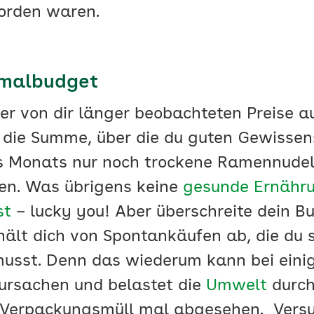
orden waren.
imalbudget
er von dir länger beobachteten Preise a
o die Summe, über die du guten Gewissen
es Monats nur noch trockene Ramennude
en. Was übrigens keine
gesunde Ernähr
st
– lucky you! Aber überschreite dein Bu
 hält dich von Spontankäufen ab, die du
musst. Denn das wiederum kann bei eini
ursachen und belastet die
Umwelt
durch
 Verpackungsmüll mal abgesehen. Versu