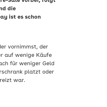
e-Sale vorbei, folgt
nd die
ay ist es schon
der vornimmst, der
er auf wenige Käufe
nach für weniger Geld
rschrank platzt oder
eizt war.