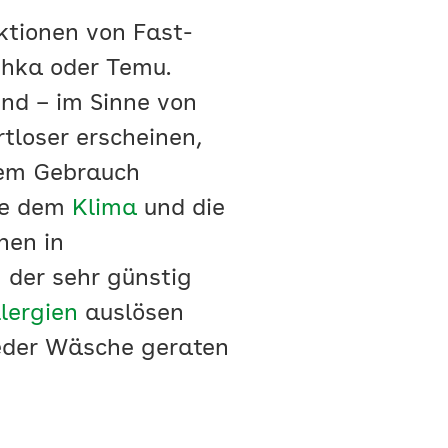
ktionen von Fast-
shka oder Temu.
ind – im Sinne von
rtloser erscheinen,
zem Gebrauch
ie dem
Klima
und die
nen in
 der sehr günstig
lergien
auslösen
jeder Wäsche geraten