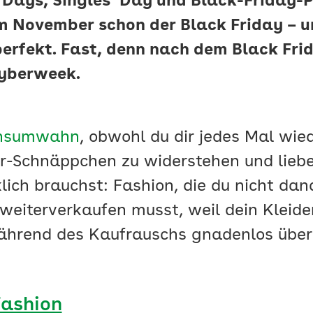
Days, Singles‘ Day und Black-Friday-Pr
im November schon der Black Friday – u
erfekt. Fast, denn nach dem Black Frid
Cyberweek.
nsumwahn
, obwohl du dir jedes Mal wie
r-Schnäppchen zu widerstehen und lieb
klich brauchst: Fashion, die du nicht da
eiterverkaufen musst, weil dein Kleide
ährend des Kaufrauschs gnadenlos überr
Fashion