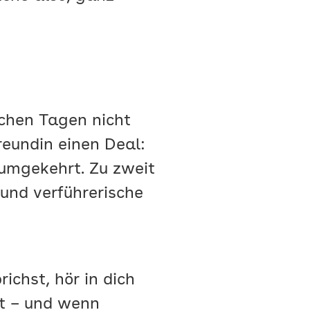
chen Tagen nicht
reundin einen Deal:
 umgekehrt. Zu zweit
 und verführerische
chst, hör in dich
ht – und wenn