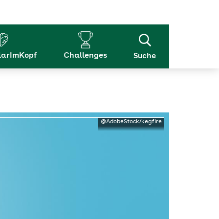
arImKopf
Challenges
Suche
@AdobeStock/kegfire