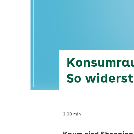
Vigozone
Konsumrau
So widerst
3:00 min