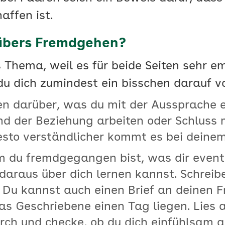
ffen ist.
übers Fremdgehen?
s Thema, weil es für beide Seiten sehr em
du dich zumindest ein bisschen darauf vo
n darüber, was du mit der Aussprache e
und der Beziehung arbeiten oder Schlus
esto verständlicher kommt es bei deine
m du fremdgegangen bist, was dir eventu
daraus über dich lernen kannst. Schrei
 Du kannst auch einen Brief an deinen F
das Geschriebene einen Tag liegen. Lies
rch und checke, ob du dich einfühlsam 