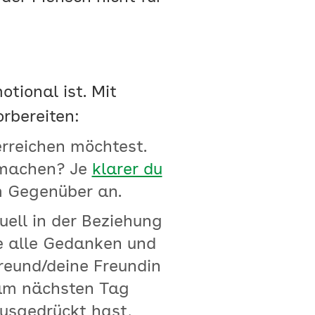
otional ist. Mit
rbereiten:
rreichen möchtest.
s machen? Je
klarer du
m Gegenüber an.
ell in der Beziehung
be alle Gedanken und
reund/deine Freundin
 am nächsten Tag
ausgedrückt hast,