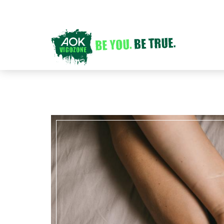
Fremdgehen:
Navigation
und
Ich
Service
war
untreu,
was
nun?
-
AOK
Vigozone
-
AOK
Vigozone