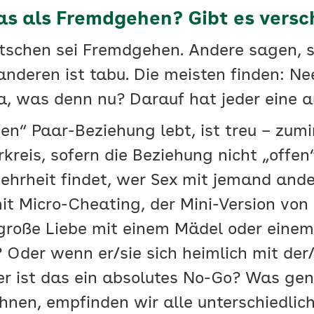
s als Fremdgehen? Gibt es versc
tschen sei Fremdgehen. Andere sagen, s
deren ist tabu. Die meisten finden: Neee
Ja, was denn nu? Darauf hat jeder eine 
ven“ Paar-Beziehung lebt, ist treu – zum
kreis, sofern die Beziehung nicht „offen
Mehrheit findet, wer Sex mit jemand and
it Micro-Cheating, der Mini-Version von
 große Liebe mit einem Mädel oder eine
Oder wenn er/sie sich heimlich mit der/
r ist das ein absolutes No-Go? Was gen
nen, empfinden wir alle unterschiedlic