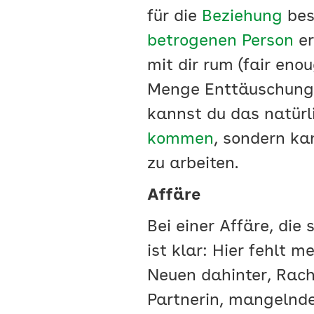
für die
Beziehung
bes
betrogenen Person
er
mit dir rum (fair eno
Menge Enttäuschung 
kannst du das natürl
kommen
, sondern ka
zu arbeiten.
Affäre
Bei einer Affäre, di
ist klar: Hier fehlt m
Neuen dahinter, Rach
Partnerin, mangelnd