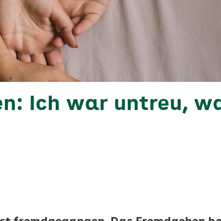
n: Ich war untreu, w