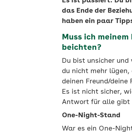
Es ist passiert: Du 
das Ende der Beziehu
haben ein paar Tipps
Muss ich meinem 
beichten?
Du bist unsicher und 
du nicht mehr lügen, 
deinen Freund/deine 
Es ist nicht sicher, w
Antwort für alle gibt
One-Night-Stand
War es ein One-Night