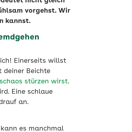
deutet nicht gleich
fühlsam vorgehst. Wir
un kannst.
Fremdgehen
ch! Einerseits willst
t deiner Beichte
schaos stürzen wirst
.
rd. Eine schlaue
drauf an.
t, kann es manchmal