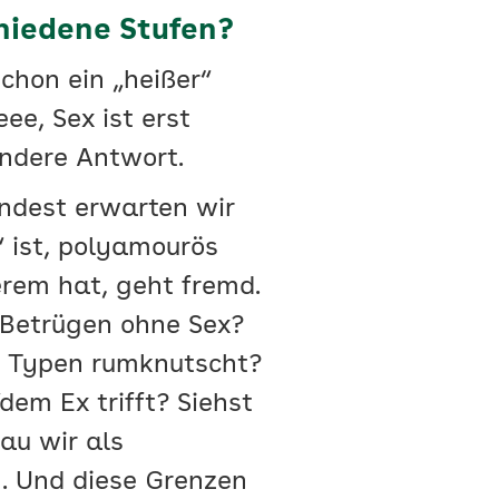
hiedene Stufen?
chon ein „heißer“
e, Sex ist erst
andere Antwort.
indest erwarten wir
“ ist, polyamourös
erem hat, geht fremd.
 Betrügen ohne Sex?
m Typen rumknutscht?
dem Ex trifft? Siehst
au wir als
h. Und diese Grenzen