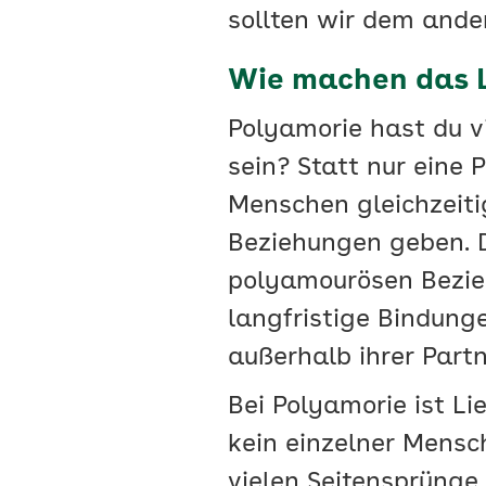
sollten wir dem and
Wie machen das Le
Polyamorie hast du v
sein? Statt nur eine
Menschen gleichzeitig
Beziehungen geben. D
polyamourösen Bezie
langfristige Bindung
außerhalb ihrer Part
Bei Polyamorie ist Li
kein einzelner Mensc
vielen Seitensprünge 