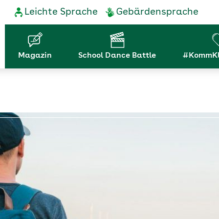
Service-
Leichte Sprache
Gebärdensprache
Navigation
Hauptnavigation
Magazin
School Dance Battle
#KommKl