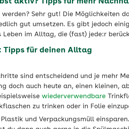
bst aktiv? Tipps für mehr Nachhal
v werden? Sehr gut! Die Möglichkeiten da
edlich gut umsetzen. Es gibt jedoch eini
eben im Alltag, die (fast) jede:r berüc
 Tipps für deinen Alltag
chritte sind entscheidend und je mehr 
ng doch auch heute an, einen kleinen, a
eispielsweise
wiederverwendbare
Trinkf
ikflaschen zu trinken oder in Folie einzu
 Plastik und Verpackungsmüll einsparen.