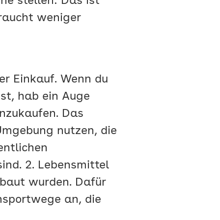
e stellen: Das ist
braucht weniger
r Einkauf. Wenn du
ist, hab ein Auge
inzukaufen. Das
 Umgebung nutzen, die
entlichen
ind. 2. Lebensmittel
ebaut wurden. Dafür
nsportwege an, die