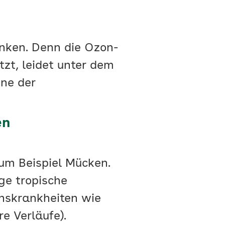
anken. Denn die Ozon-
tzt, leidet unter dem
ine der
en
zum Beispiel Mücken.
ge tropische
onskrankheiten wie
e Verläufe).