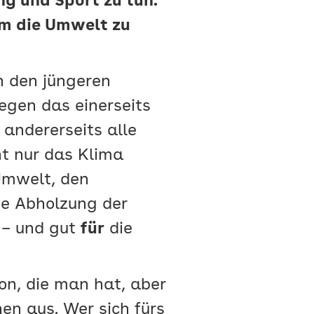
g und Sport zu tun.
um die Umwelt zu
in den jüngeren
egen das einerseits
andererseits alle
ht nur das Klima
 Umwelt, den
ie Abholzung der
 – und gut
für
die
on, die man hat, aber
en aus. Wer sich fürs