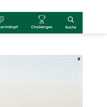
arImKopf
Challenges
Suche