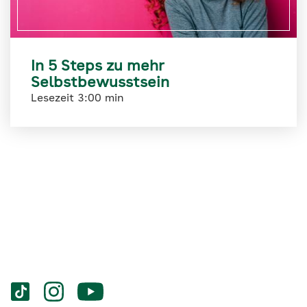
In 5 Steps zu mehr
Selbstbewusstsein
Lesezeit 3:00 min
Services
Social-
vigozone.de
vigozone.de
vigozone.de