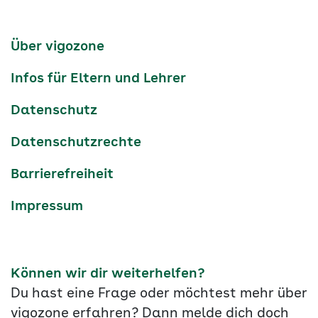
Media
auf
auf
auf
Kanäle
tiktok
instagram
Youtube
Services-
Über vigozone
Navigation
Infos für Eltern und Lehrer
Datenschutz
Datenschutzrechte
Barrierefreiheit
Impressum
Können wir dir weiterhelfen?
Du hast eine Frage oder möchtest mehr über
vigozone erfahren? Dann melde dich doch